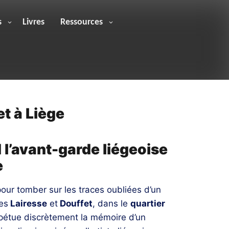
s
Livres
Ressources
t à Liège
 l’avant-garde liégeoise
e
 pour tomber sur les traces oubliées d’un
ues
Lairesse
et
Douffet
, dans le
quartier
pétue discrètement la mémoire d’un