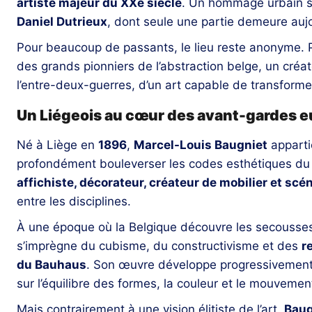
artiste majeur du XXe siècle
. Un hommage urbain sin
Daniel Dutrieux
, dont seule une partie demeure aujou
Pour beaucoup de passants, le lieu reste anonyme. P
des grands pionniers de l’abstraction belge, un créat
l’entre-deux-guerres, d’un art capable de transformer
Un Liégeois au cœur des avant-gardes 
Né à Liège en
1896
,
Marcel-Louis Baugniet
appartie
profondément bouleverser les codes esthétiques du
affichiste, décorateur, créateur de mobilier et sc
entre les disciplines.
À une époque où la Belgique découvre les secouss
s’imprègne du cubisme, du constructivisme et des
r
du Bauhaus
. Son œuvre développe progressivement
sur l’équilibre des formes, la couleur et le mouvemen
Mais contrairement à une vision élitiste de l’art,
Baug