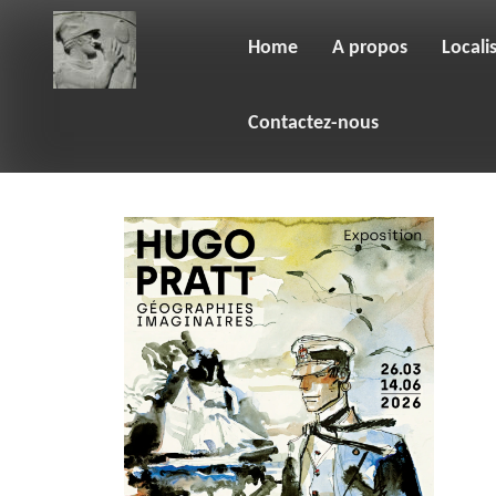
Skip
to
content
Home
A propos
Locali
Contactez-nous