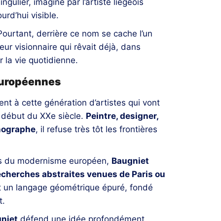
gulier, imaginé par l’artiste liégeois
rd’hui visible.
ourtant, derrière ce nom se cache l’un
eur visionnaire qui rêvait déjà, dans
 la vie quotidienne.
européennes
nt à cette génération d’artistes qui vont
 début du XXe siècle.
Peintre, designer,
énographe
, il refuse très tôt les frontières
es du modernisme européen,
Baugniet
echerches abstraites venues de Paris ou
 un langage géométrique épuré, fondé
t.
niet
défend une idée profondément