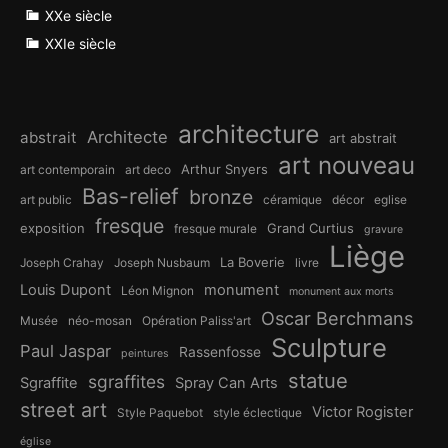
XXe siècle
XXIe siècle
architecture
Architecte
abstrait
art abstrait
art nouveau
Arthur Snyers
art contemporain
art deco
Bas-relief
bronze
art public
céramique
décor
eglise
fresque
exposition
Grand Curtius
fresque murale
gravure
Liège
La Boverie
Joseph Crahay
Joseph Nusbaum
livre
Louis Dupont
monument
Léon Mignon
monument aux morts
Oscar Berchmans
Musée
néo-mosan
Opération Paliss'art
Sculpture
Paul Jaspar
Rassenfosse
peintures
statue
sgraffites
Sgraffite
Spray Can Arts
street art
Victor Rogister
Style Paquebot
style éclectique
église