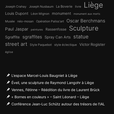
Liège
La Boverie
Joseph Crahay
Joseph Nusbaum
livre
Louis Dupont
monument
Léon Mignon
monument aux morts
Oscar Berchmans
Musée
néo-mosan
Opération Paliss'art
Sculpture
Paul Jaspar
Rassenfosse
peintures
statue
sgraffites
Sgraffite
Spray Can Arts
street art
Victor Rogister
Style Paquebot
style éclectique
église
L’espace Marcel-Louis Baugniet à Liège
Éveil, une sculpture de Raymond Langohr à Liège
Vennes, Fétinne – Réédition du livre de Laurent Brück
« Bornes en couleurs » – Saint Léonard – Liège
Conférence Jean-Luc Schütz autour des trésors de l’IAL