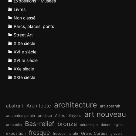
Expositions – Musées
Livres
Non classé
Parcs, places, ponts
Street Art
XIXe siècle
XVIIe siècle
XVIIIe siècle
XXe siècle
XXIe siècle
architecture
Architecte
abstrait
art abstrait
art nouveau
Arthur Snyers
art contemporain
art deco
Bas-relief
bronze
art public
céramique
décor
eglise
fresque
exposition
Grand Curtius
fresque murale
gravure