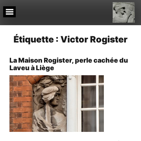
Skip
to
content
Étiquette :
Victor Rogister
La Maison Rogister, perle cachée du
Laveu à Liège