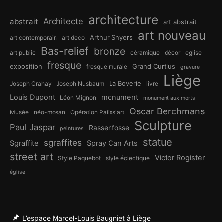
architecture
Architecte
abstrait
art abstrait
art nouveau
Arthur Snyers
art contemporain
art deco
Bas-relief
bronze
art public
céramique
décor
eglise
fresque
exposition
Grand Curtius
fresque murale
gravure
Liège
La Boverie
Joseph Crahay
Joseph Nusbaum
livre
Louis Dupont
monument
Léon Mignon
monument aux morts
Oscar Berchmans
Musée
néo-mosan
Opération Paliss'art
Sculpture
Paul Jaspar
Rassenfosse
peintures
statue
sgraffites
Sgraffite
Spray Can Arts
street art
Victor Rogister
Style Paquebot
style éclectique
église
L’espace Marcel-Louis Baugniet à Liège