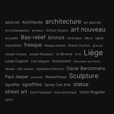
architecture
Architecte
abstrait
art abstrait
art nouveau
Arthur Snyers
art contemporain
art deco
Bas-relief
bronze
art public
céramique
décor
eglise
fresque
exposition
Grand Curtius
fresque murale
gravure
Liège
La Boverie
Joseph Crahay
Joseph Nusbaum
livre
Louis Dupont
monument
Léon Mignon
monument aux morts
Oscar Berchmans
Musée
néo-mosan
Opération Paliss'art
Sculpture
Paul Jaspar
Rassenfosse
peintures
statue
sgraffites
Sgraffite
Spray Can Arts
street art
Victor Rogister
Style Paquebot
style éclectique
église