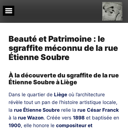
Skip
to
content
Beauté et Patrimoine : le
sgraffite méconnu de la rue
Étienne Soubre
À la découverte du sgraffite de la rue
Étienne Soubre à Liège
Dans le quartier de
Liège
où l’architecture
révèle tout un pan de l’histoire artistique locale,
la
rue Étienne Soubre
relie la
rue
César Franck
à la
rue Wazon
. Créée vers
1898
et baptisée en
1900
, elle honore le
compositeur et