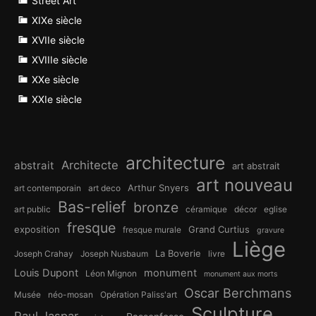
Street Art
XIXe siècle
XVIIe siècle
XVIIIe siècle
XXe siècle
XXIe siècle
architecture
Architecte
abstrait
art abstrait
art nouveau
Arthur Snyers
art contemporain
art deco
Bas-relief
bronze
art public
céramique
décor
eglise
fresque
exposition
Grand Curtius
fresque murale
gravure
Liège
La Boverie
Joseph Crahay
Joseph Nusbaum
livre
Louis Dupont
monument
Léon Mignon
monument aux morts
Oscar Berchmans
Musée
néo-mosan
Opération Paliss'art
Sculpture