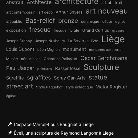
architecture
Architecte
abstrait
art abstrait
art nouveau
Arthur Snyers
art contemporain
art deco
Bas-relief
bronze
art public
céramique
décor
eglise
fresque
exposition
Grand Curtius
fresque murale
gravure
Liège
La Boverie
Joseph Crahay
Joseph Nusbaum
livre
Louis Dupont
monument
Léon Mignon
monument aux morts
Oscar Berchmans
Musée
néo-mosan
Opération Paliss'art
Sculpture
Paul Jaspar
Rassenfosse
peintures
statue
sgraffites
Sgraffite
Spray Can Arts
street art
Victor Rogister
Style Paquebot
style éclectique
église
L’espace Marcel-Louis Baugniet à Liège
Éveil, une sculpture de Raymond Langohr à Liège