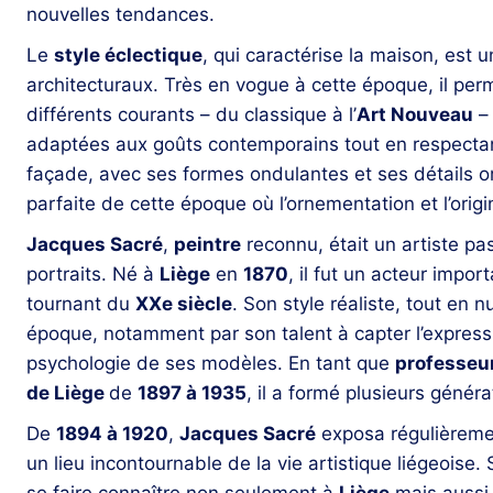
nouvelles tendances.
Le
style éclectique
, qui caractérise la maison, est 
architecturaux. Très en vogue à cette époque, il per
différents courants – du classique à l’
Art Nouveau
– 
adaptées aux goûts contemporains tout en respectant 
façade, avec ses formes ondulantes et ses détails or
parfaite de cette époque où l’ornementation et l’origi
Jacques Sacré
,
peintre
reconnu, était un artiste pas
portraits. Né à
Liège
en
1870
, il fut un acteur impor
tournant du
XXe siècle
. Son style réaliste, tout en
époque, notamment par son talent à capter l’expressi
psychologie de ses modèles. En tant que
professeur
de Liège
de
1897 à 1935
, il a formé plusieurs généra
De
1894 à 1920
,
Jacques Sacré
exposa régulièrem
un lieu incontournable de la vie artistique liégeoise. 
se faire connaître non seulement à
Liège
mais aussi 