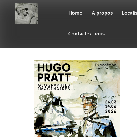
Skip
to
content
Home
A propos
Locali
Contactez-nous