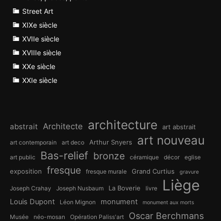
Street Art
XIXe siècle
XVIIe siècle
XVIIIe siècle
XXe siècle
XXIe siècle
architecture
Architecte
abstrait
art abstrait
art nouveau
Arthur Snyers
art contemporain
art deco
Bas-relief
bronze
art public
céramique
décor
eglise
fresque
exposition
Grand Curtius
fresque murale
gravure
Liège
La Boverie
Joseph Crahay
Joseph Nusbaum
livre
Louis Dupont
monument
Léon Mignon
monument aux morts
Oscar Berchmans
Musée
néo-mosan
Opération Paliss'art