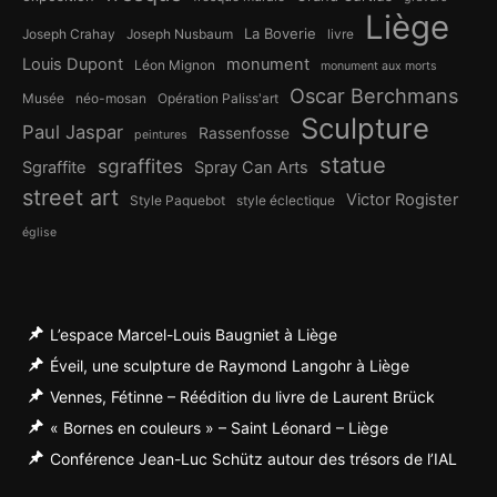
Liège
La Boverie
Joseph Crahay
Joseph Nusbaum
livre
Louis Dupont
monument
Léon Mignon
monument aux morts
Oscar Berchmans
Musée
néo-mosan
Opération Paliss'art
Sculpture
Paul Jaspar
Rassenfosse
peintures
statue
sgraffites
Sgraffite
Spray Can Arts
street art
Victor Rogister
Style Paquebot
style éclectique
église
L’espace Marcel-Louis Baugniet à Liège
Éveil, une sculpture de Raymond Langohr à Liège
Vennes, Fétinne – Réédition du livre de Laurent Brück
« Bornes en couleurs » – Saint Léonard – Liège
Conférence Jean-Luc Schütz autour des trésors de l’IAL