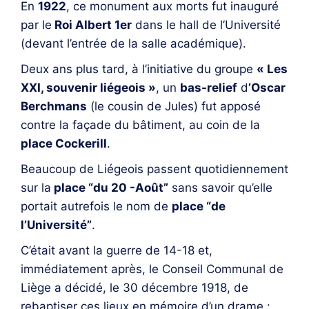
En
1922
, ce monument aux morts fut inauguré
par le
Roi Albert 1er
dans le hall de l’Université
(devant l’entrée de la salle académique).
Deux ans plus tard, à l’initiative du groupe
« Les
XXI, souvenir liégeois »
, un
bas-relief
d
’Oscar
Berchmans
(le cousin de Jules) fut apposé
contre la façade du bâtiment, au coin de la
place Cockerill
.
Beaucoup de Liégeois passent quotidiennement
sur la
place “du 20 -Août”
sans savoir qu’elle
portait autrefois le nom de
place “de
l’Université”
.
C’était avant la guerre de 14-18 et,
immédiatement après, le Conseil Communal de
Liège a décidé, le 30 décembre 1918, de
rebaptiser ces lieux en mémoire d’un drame :