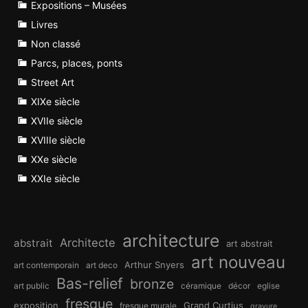
Expositions – Musées
Livres
Non classé
Parcs, places, ponts
Street Art
XIXe siècle
XVIIe siècle
XVIIIe siècle
XXe siècle
XXIe siècle
architecture
Architecte
abstrait
art abstrait
art nouveau
Arthur Snyers
art contemporain
art deco
Bas-relief
bronze
art public
céramique
décor
eglise
fresque
exposition
Grand Curtius
fresque murale
gravure