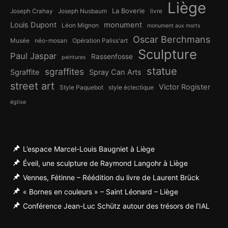
Liège
La Boverie
Joseph Crahay
Joseph Nusbaum
livre
Louis Dupont
monument
Léon Mignon
monument aux morts
Oscar Berchmans
Musée
néo-mosan
Opération Paliss'art
Sculpture
Paul Jaspar
Rassenfosse
peintures
statue
sgraffites
Sgraffite
Spray Can Arts
street art
Victor Rogister
Style Paquebot
style éclectique
église
L’espace Marcel-Louis Baugniet à Liège
Éveil, une sculpture de Raymond Langohr à Liège
Vennes, Fétinne – Réédition du livre de Laurent Brück
« Bornes en couleurs » – Saint Léonard – Liège
Conférence Jean-Luc Schütz autour des trésors de l’IAL