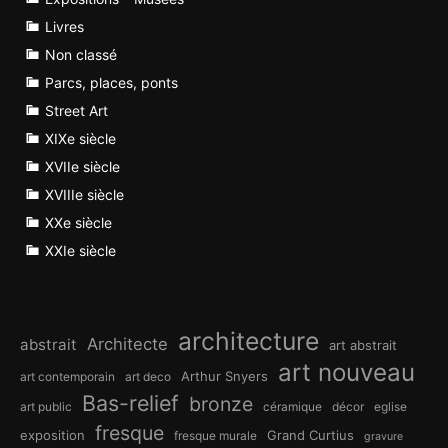
Livres
Non classé
Parcs, places, ponts
Street Art
XIXe siècle
XVIIe siècle
XVIIIe siècle
XXe siècle
XXIe siècle
architecture
Architecte
abstrait
art abstrait
art nouveau
Arthur Snyers
art contemporain
art deco
Bas-relief
bronze
art public
céramique
décor
eglise
fresque
exposition
Grand Curtius
fresque murale
gravure