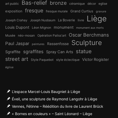
Bas-relief
bronze
art public
céramique
décor
eglise
fresque
exposition
Grand Curtius
fresque murale
gravure
Liège
La Boverie
Joseph Crahay
Joseph Nusbaum
livre
Louis Dupont
monument
Léon Mignon
monument aux morts
Oscar Berchmans
Musée
néo-mosan
Opération Paliss'art
Sculpture
Paul Jaspar
Rassenfosse
peintures
statue
sgraffites
Sgraffite
Spray Can Arts
street art
Victor Rogister
Style Paquebot
style éclectique
église
L’espace Marcel-Louis Baugniet à Liège
Éveil, une sculpture de Raymond Langohr à Liège
Vennes, Fétinne – Réédition du livre de Laurent Brück
« Bornes en couleurs » – Saint Léonard – Liège