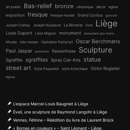
Bas-relief
bronze
art public
céramique
décor
eglise
fresque
exposition
Grand Curtius
fresque murale
gravure
Liège
La Boverie
Joseph Crahay
Joseph Nusbaum
livre
Louis Dupont
monument
Léon Mignon
monument aux morts
Oscar Berchmans
Musée
néo-mosan
Opération Paliss'art
Sculpture
Paul Jaspar
Rassenfosse
peintures
statue
sgraffites
Sgraffite
Spray Can Arts
street art
Victor Rogister
Style Paquebot
style éclectique
église
L’espace Marcel-Louis Baugniet à Liège
Éveil, une sculpture de Raymond Langohr à Liège
Vennes, Fétinne – Réédition du livre de Laurent Brück
« Bornes en couleurs » – Saint Léonard – Liège