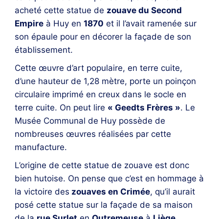
acheté cette statue de
zouave du Second
Empire
à Huy en
1870
et il l’avait ramenée sur
son épaule pour en décorer la façade de son
établissement.
Cette œuvre d’art populaire, en terre cuite,
d’une hauteur de 1,28 mètre, porte un poinçon
circulaire imprimé en creux dans le socle en
terre cuite. On peut lire
« Geedts Frères »
. Le
Musée Communal de Huy possède de
nombreuses œuvres réalisées par cette
manufacture.
L’origine de cette statue de zouave est donc
bien hutoise. On pense que c’est en hommage à
la victoire des
zouaves en Crimée
, qu’il aurait
posé cette statue sur la façade de sa maison
de la
rue Surlet
en
Outremeuse
à
Liège
.