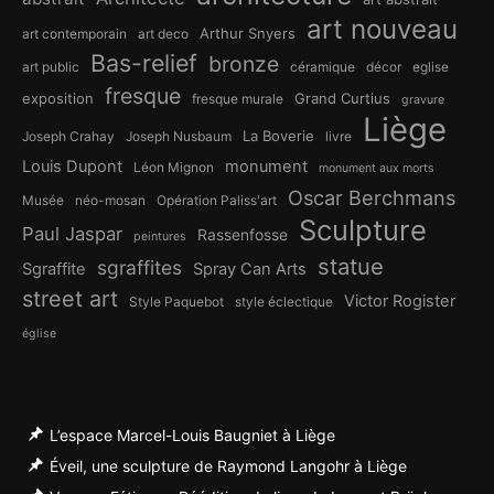
art nouveau
Arthur Snyers
art contemporain
art deco
Bas-relief
bronze
art public
céramique
décor
eglise
fresque
exposition
Grand Curtius
fresque murale
gravure
Liège
La Boverie
Joseph Crahay
Joseph Nusbaum
livre
Louis Dupont
monument
Léon Mignon
monument aux morts
Oscar Berchmans
Musée
néo-mosan
Opération Paliss'art
Sculpture
Paul Jaspar
Rassenfosse
peintures
statue
sgraffites
Sgraffite
Spray Can Arts
street art
Victor Rogister
Style Paquebot
style éclectique
église
L’espace Marcel-Louis Baugniet à Liège
Éveil, une sculpture de Raymond Langohr à Liège