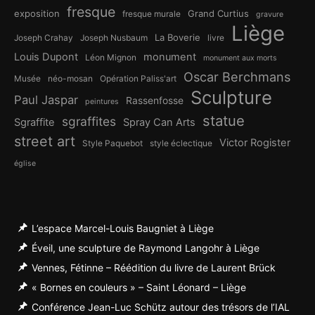
fresque
exposition
Grand Curtius
fresque murale
gravure
Liège
La Boverie
Joseph Crahay
Joseph Nusbaum
livre
Louis Dupont
monument
Léon Mignon
monument aux morts
Oscar Berchmans
Musée
néo-mosan
Opération Paliss'art
Sculpture
Paul Jaspar
Rassenfosse
peintures
statue
sgraffites
Sgraffite
Spray Can Arts
street art
Victor Rogister
Style Paquebot
style éclectique
église
L’espace Marcel-Louis Baugniet à Liège
Éveil, une sculpture de Raymond Langohr à Liège
Vennes, Fétinne – Réédition du livre de Laurent Brück
« Bornes en couleurs » – Saint Léonard – Liège
Conférence Jean-Luc Schütz autour des trésors de l’IAL