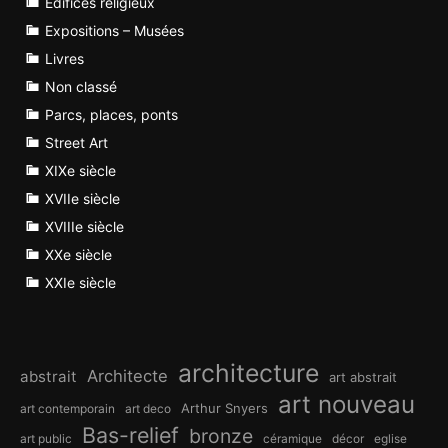
Edifices religieux
Expositions – Musées
Livres
Non classé
Parcs, places, ponts
Street Art
XIXe siècle
XVIIe siècle
XVIIIe siècle
XXe siècle
XXIe siècle
architecture
Architecte
abstrait
art abstrait
art nouveau
Arthur Snyers
art contemporain
art deco
Bas-relief
bronze
art public
céramique
décor
eglise