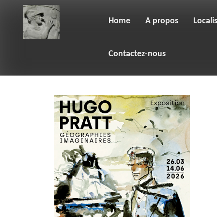
Skip
to
content
Home
A propos
Locali
Contactez-nous