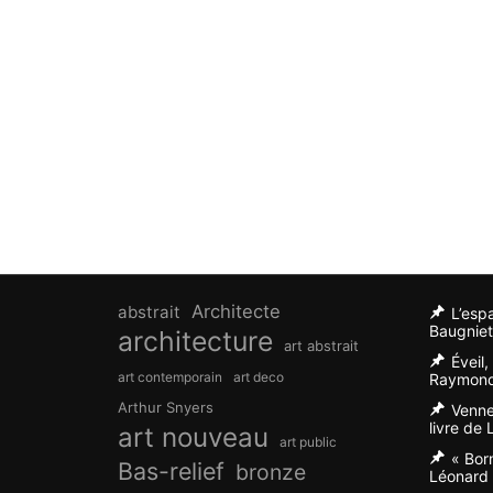
Architecte
abstrait
L’esp
Baugniet
architecture
art abstrait
Éveil
art contemporain
art deco
Raymond
Arthur Snyers
Venne
livre de
art nouveau
art public
« Bor
Bas-relief
bronze
Léonard 