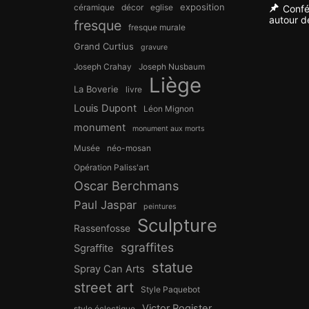
exposition
céramique
décor
eglise
Confé
autour de
fresque
fresque murale
Grand Curtius
gravure
Joseph Crahay
Joseph Nusbaum
Liège
La Boverie
livre
Louis Dupont
Léon Mignon
monument
monument aux morts
Musée
néo-mosan
Opération Paliss'art
Oscar Berchmans
Paul Jaspar
peintures
Sculpture
Rassenfosse
sgraffites
Sgraffite
statue
Spray Can Arts
street art
Style Paquebot
Victor Rogister
style éclectique