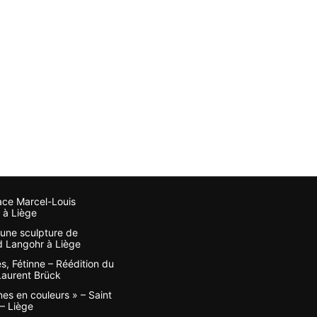
ace Marcel-Louis
 à Liège
, une sculpture de
 Langohr à Liège
s, Fétinne – Réédition du
 Laurent Brück
nes en couleurs » – Saint
– Liège