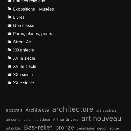
Edifices religieux
Expositions – Musées
Livres
Non classé
Parcs, places, ponts
Street Art
XIXe siècle
XVIIe siècle
XVIIIe siècle
XXe siècle
XXIe siècle
architecture
Architecte
abstrait
art abstrait
art nouveau
Arthur Snyers
art contemporain
art deco
Bas-relief
bronze
art public
céramique
décor
eglise