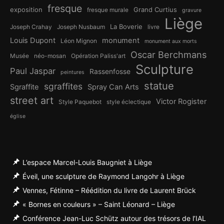
fresque
exposition
Grand Curtius
fresque murale
gravure
Liège
La Boverie
Joseph Crahay
Joseph Nusbaum
livre
Louis Dupont
monument
Léon Mignon
monument aux morts
Oscar Berchmans
Musée
néo-mosan
Opération Paliss'art
Sculpture
Paul Jaspar
Rassenfosse
peintures
statue
sgraffites
Sgraffite
Spray Can Arts
street art
Victor Rogister
Style Paquebot
style éclectique
église
L’espace Marcel-Louis Baugniet à Liège
Éveil, une sculpture de Raymond Langohr à Liège
Vennes, Fétinne – Réédition du livre de Laurent Brück
« Bornes en couleurs » – Saint Léonard – Liège
Conférence Jean-Luc Schütz autour des trésors de l’IAL