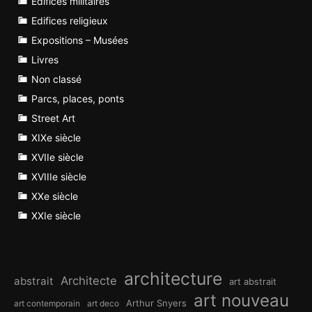
Edifices militaires
Edifices religieux
Expositions – Musées
Livres
Non classé
Parcs, places, ponts
Street Art
XIXe siècle
XVIIe siècle
XVIIIe siècle
XXe siècle
XXIe siècle
architecture
Architecte
abstrait
art abstrait
art nouveau
Arthur Snyers
art contemporain
art deco