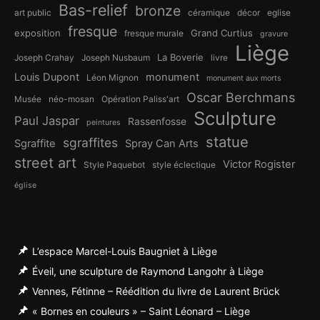
Bas-relief
bronze
art public
céramique
décor
eglise
fresque
exposition
Grand Curtius
fresque murale
gravure
Liège
La Boverie
Joseph Crahay
Joseph Nusbaum
livre
Louis Dupont
monument
Léon Mignon
monument aux morts
Oscar Berchmans
Musée
néo-mosan
Opération Paliss'art
Sculpture
Paul Jaspar
Rassenfosse
peintures
statue
sgraffites
Sgraffite
Spray Can Arts
street art
Victor Rogister
Style Paquebot
style éclectique
église
L’espace Marcel-Louis Baugniet à Liège
Éveil, une sculpture de Raymond Langohr à Liège
Vennes, Fétinne – Réédition du livre de Laurent Brück
« Bornes en couleurs » – Saint Léonard – Liège