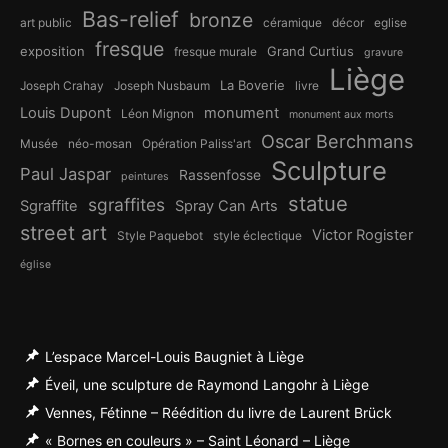
Bas-relief
bronze
art public
céramique
décor
eglise
fresque
exposition
Grand Curtius
fresque murale
gravure
Liège
La Boverie
Joseph Crahay
Joseph Nusbaum
livre
Louis Dupont
monument
Léon Mignon
monument aux morts
Oscar Berchmans
Musée
néo-mosan
Opération Paliss'art
Sculpture
Paul Jaspar
Rassenfosse
peintures
statue
sgraffites
Sgraffite
Spray Can Arts
street art
Victor Rogister
Style Paquebot
style éclectique
église
L’espace Marcel-Louis Baugniet à Liège
Éveil, une sculpture de Raymond Langohr à Liège
Vennes, Fétinne – Réédition du livre de Laurent Brück
« Bornes en couleurs » – Saint Léonard – Liège