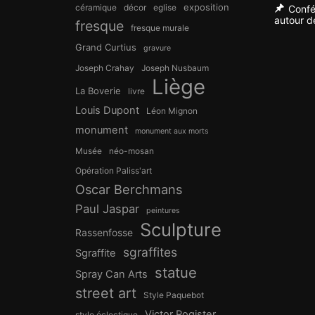
exposition
céramique
décor
eglise
Confé
autour de
fresque
fresque murale
Grand Curtius
gravure
Joseph Crahay
Joseph Nusbaum
Liège
La Boverie
livre
Louis Dupont
Léon Mignon
monument
monument aux morts
Musée
néo-mosan
Opération Paliss'art
Oscar Berchmans
Paul Jaspar
peintures
Sculpture
Rassenfosse
sgraffites
Sgraffite
statue
Spray Can Arts
street art
Style Paquebot
Victor Rogister
style éclectique