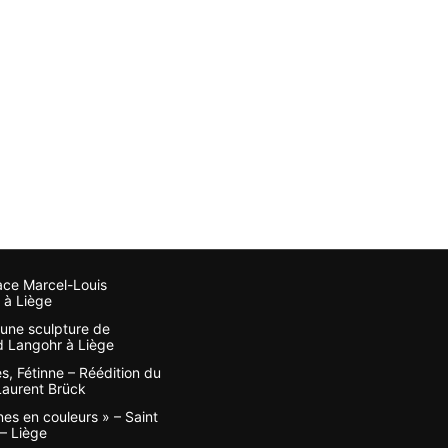
ace Marcel-Louis
 à Liège
, une sculpture de
 Langohr à Liège
s, Fétinne – Réédition du
 Laurent Brück
nes en couleurs » – Saint
– Liège