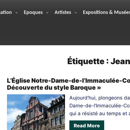
sation
Epoques
Artistes
Expositions & Musée
Étiquette :
Jean
L’Église Notre-Dame-de-l’Immaculée-Con
Découverte du style Baroque »
Aujourd’hui, plongeons dan
Dame-de-l’Immaculée-Conc
qui a résisté au temps et 
Read More