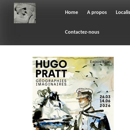
Skip
to
content
Home
A propos
Locali
Contactez-nous