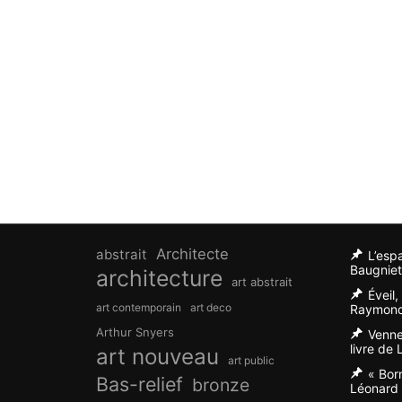
Architecte
abstrait
L’esp
Baugniet
architecture
art abstrait
Éveil
art contemporain
art deco
Raymond
Arthur Snyers
Venne
livre de
art nouveau
art public
« Bor
Bas-relief
bronze
Léonard 