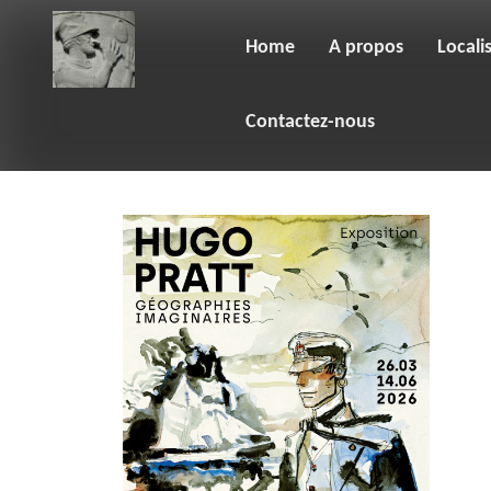
Skip
to
content
Home
A propos
Locali
Contactez-nous