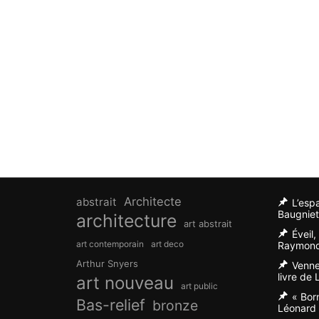
Architecte
abstrait
L’esp
Baugniet
architecture
art abstrait
Éveil
art contemporain
art deco
Raymond
Arthur Snyers
Venne
livre de
art nouveau
art public
« Bor
Bas-relief
bronze
Léonard 