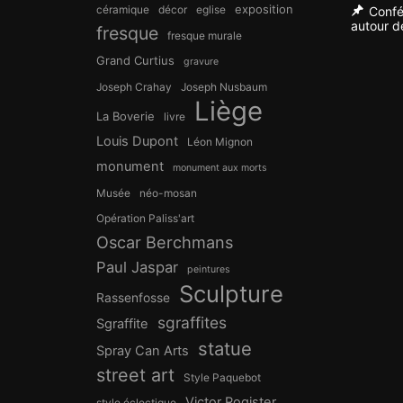
exposition
céramique
décor
eglise
Confé
autour de
fresque
fresque murale
Grand Curtius
gravure
Joseph Crahay
Joseph Nusbaum
Liège
La Boverie
livre
Louis Dupont
Léon Mignon
monument
monument aux morts
Musée
néo-mosan
Opération Paliss'art
Oscar Berchmans
Paul Jaspar
peintures
Sculpture
Rassenfosse
sgraffites
Sgraffite
statue
Spray Can Arts
street art
Style Paquebot
Victor Rogister
style éclectique