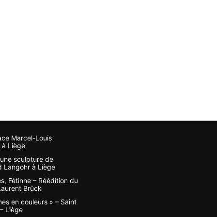
ace Marcel-Louis
 à Liège
, une sculpture de
 Langohr à Liège
s, Fétinne – Réédition du
 Laurent Brück
nes en couleurs » – Saint
– Liège