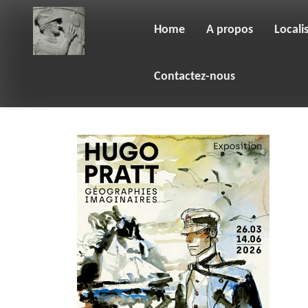
Skip
to
content
Home
A propos
Locali
Contactez-nous