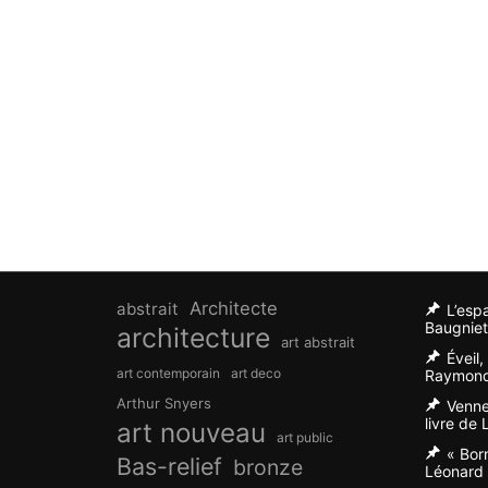
Architecte
abstrait
L’esp
Baugniet
architecture
art abstrait
Éveil
art contemporain
art deco
Raymond
Arthur Snyers
Venne
livre de
art nouveau
art public
« Bor
Bas-relief
bronze
Léonard 