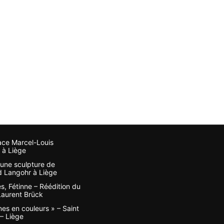
ace Marcel-Louis
 à Liège
, une sculpture de
 Langohr à Liège
s, Fétinne – Réédition du
 Laurent Brück
nes en couleurs » – Saint
– Liège