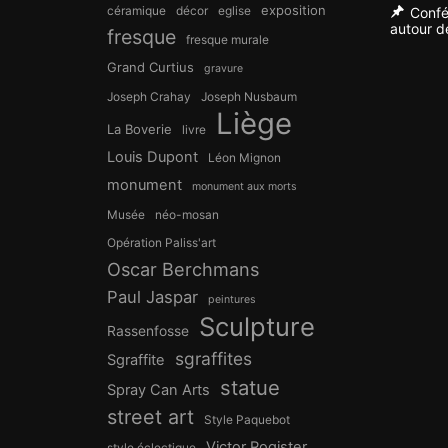
exposition
céramique
décor
eglise
Confé
autour de
fresque
fresque murale
Grand Curtius
gravure
Joseph Crahay
Joseph Nusbaum
Liège
La Boverie
livre
Louis Dupont
Léon Mignon
monument
monument aux morts
Musée
néo-mosan
Opération Paliss'art
Oscar Berchmans
Paul Jaspar
peintures
Sculpture
Rassenfosse
sgraffites
Sgraffite
statue
Spray Can Arts
street art
Style Paquebot
Victor Rogister
style éclectique