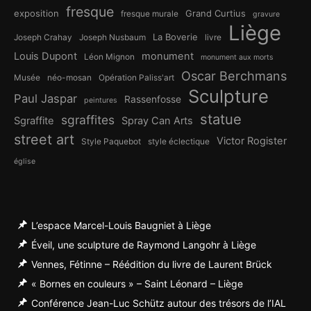
fresque
exposition
Grand Curtius
fresque murale
gravure
Liège
La Boverie
Joseph Crahay
Joseph Nusbaum
livre
Louis Dupont
monument
Léon Mignon
monument aux morts
Oscar Berchmans
Musée
néo-mosan
Opération Paliss'art
Sculpture
Paul Jaspar
Rassenfosse
peintures
statue
sgraffites
Sgraffite
Spray Can Arts
street art
Victor Rogister
Style Paquebot
style éclectique
église
L’espace Marcel-Louis Baugniet à Liège
Éveil, une sculpture de Raymond Langohr à Liège
Vennes, Fétinne – Réédition du livre de Laurent Brück
« Bornes en couleurs » – Saint Léonard – Liège
Conférence Jean-Luc Schütz autour des trésors de l’IAL