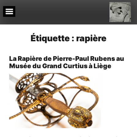
Skip
to
content
Étiquette :
rapière
La Rapière de Pierre-Paul Rubens au
Musée du Grand Curtius à Liège