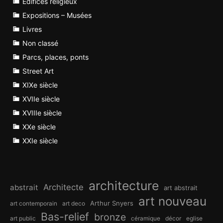
Edifices religieux
Expositions – Musées
Livres
Non classé
Parcs, places, ponts
Street Art
XIXe siècle
XVIIe siècle
XVIIIe siècle
XXe siècle
XXIe siècle
architecture
Architecte
abstrait
art abstrait
art nouveau
Arthur Snyers
art contemporain
art deco
Bas-relief
bronze
art public
céramique
décor
eglise