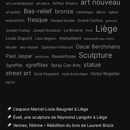
art nouveau
Arthur Snyers
art contemporain
art deco
Bas-relief
bronze
art public
céramique
décor
eglise
fresque
exposition
Grand Curtius
fresque murale
gravure
Liège
La Boverie
Joseph Crahay
Joseph Nusbaum
livre
Louis Dupont
monument
Léon Mignon
monument aux morts
Oscar Berchmans
Musée
néo-mosan
Opération Paliss'art
Sculpture
Paul Jaspar
Rassenfosse
peintures
statue
sgraffites
Sgraffite
Spray Can Arts
street art
Victor Rogister
Style Paquebot
style éclectique
église
L’espace Marcel-Louis Baugniet à Liège
Éveil, une sculpture de Raymond Langohr à Liège
Vennes, Fétinne – Réédition du livre de Laurent Brück