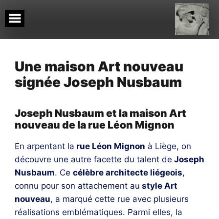
Skip
to
content
Une maison Art nouveau
signée Joseph Nusbaum
Joseph Nusbaum
et
l
a maison Art
nouveau de la rue Léon Mignon
En arpentant la
rue Léon Mignon
à Liège, on
découvre une autre facette du talent de
Joseph
Nusbaum
. Ce
célèbre architecte liégeois
,
connu pour son attachement au
style Art
nouveau
, a marqué cette rue avec plusieurs
réalisations emblématiques. Parmi elles, la