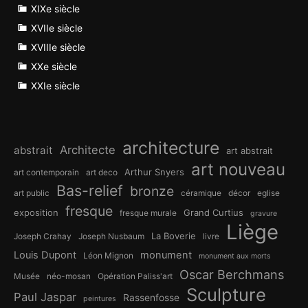
XIXe siècle
XVIIe siècle
XVIIIe siècle
XXe siècle
XXIe siècle
architecture
Architecte
abstrait
art abstrait
art nouveau
Arthur Snyers
art contemporain
art deco
Bas-relief
bronze
art public
céramique
décor
eglise
fresque
exposition
Grand Curtius
fresque murale
gravure
Liège
La Boverie
Joseph Crahay
Joseph Nusbaum
livre
Louis Dupont
monument
Léon Mignon
monument aux morts
Oscar Berchmans
Musée
néo-mosan
Opération Paliss'art
Sculpture
Paul Jaspar
Rassenfosse
peintures