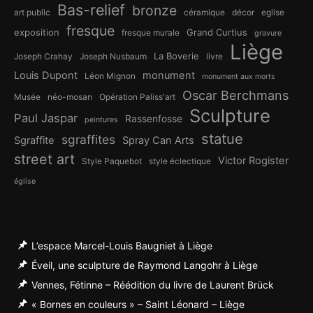
Bas-relief
bronze
art public
céramique
décor
eglise
fresque
exposition
Grand Curtius
fresque murale
gravure
Liège
La Boverie
Joseph Crahay
Joseph Nusbaum
livre
Louis Dupont
monument
Léon Mignon
monument aux morts
Oscar Berchmans
Musée
néo-mosan
Opération Paliss'art
Sculpture
Paul Jaspar
Rassenfosse
peintures
statue
sgraffites
Sgraffite
Spray Can Arts
street art
Victor Rogister
Style Paquebot
style éclectique
église
L’espace Marcel-Louis Baugniet à Liège
Éveil, une sculpture de Raymond Langohr à Liège
Vennes, Fétinne – Réédition du livre de Laurent Brück
« Bornes en couleurs » – Saint Léonard – Liège