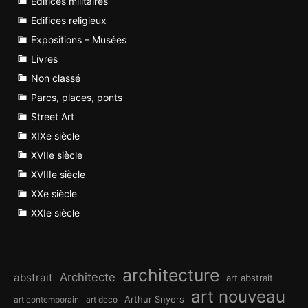
Edifices militaires
Edifices religieux
Expositions – Musées
Livres
Non classé
Parcs, places, ponts
Street Art
XIXe siècle
XVIIe siècle
XVIIIe siècle
XXe siècle
XXIe siècle
architecture
Architecte
abstrait
art abstrait
art nouveau
Arthur Snyers
art contemporain
art deco