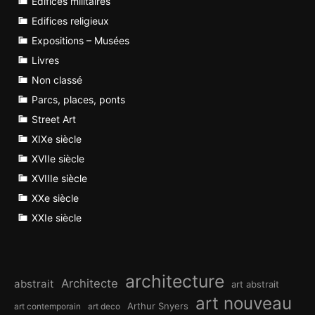
Edifices militaires
Edifices religieux
Expositions – Musées
Livres
Non classé
Parcs, places, ponts
Street Art
XIXe siècle
XVIIe siècle
XVIIIe siècle
XXe siècle
XXIe siècle
architecture
Architecte
abstrait
art abstrait
art nouveau
Arthur Snyers
art contemporain
art deco