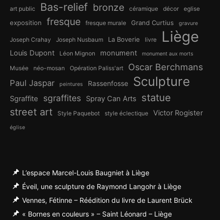
Bas-relief
bronze
art public
céramique
décor
eglise
fresque
exposition
Grand Curtius
fresque murale
gravure
Liège
La Boverie
Joseph Crahay
Joseph Nusbaum
livre
Louis Dupont
monument
Léon Mignon
monument aux morts
Oscar Berchmans
Musée
néo-mosan
Opération Paliss'art
Sculpture
Paul Jaspar
Rassenfosse
peintures
statue
sgraffites
Sgraffite
Spray Can Arts
street art
Victor Rogister
Style Paquebot
style éclectique
église
L’espace Marcel-Louis Baugniet à Liège
Éveil, une sculpture de Raymond Langohr à Liège
Vennes, Fétinne – Réédition du livre de Laurent Brück
« Bornes en couleurs » – Saint Léonard – Liège